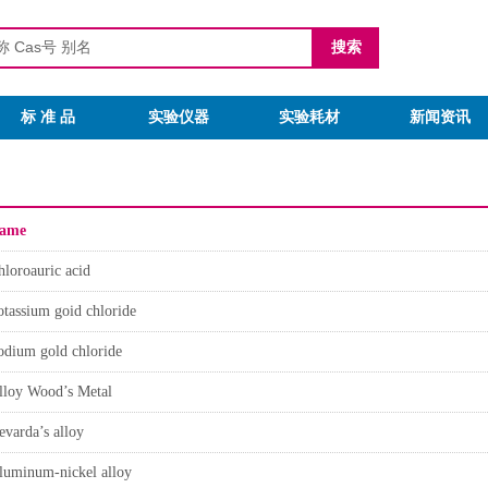
标 准 品
实验仪器
实验耗材
新闻资讯
ame
hloroauric acid
otassium goid chloride
odium gold chloride
lloy Wood’s Metal
evarda’s alloy
luminum-nickel alloy