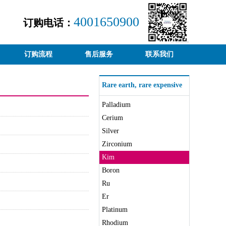
4001650900
订购电话：
订购流程
售后服务
联系我们
Rare earth, rare expensive
Palladium
reagents
Cerium
Silver
Zirconium
Kim
Boron
Ru
Er
Platinum
Rhodium