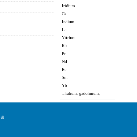
Iridium
Cs
Indium
La
Yttrium
Rb
Pr
Nd
Re
Sm
Yb
Thulium, gadolinium,
terbium, tellurium, lutetium,
holmium
资讯