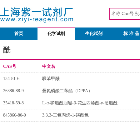
首页
化学试剂
生化试剂
标 准 品
酰
CAS号
中文名
134-81-6
联苯甲酰
26386-88-9
叠氮磷酸二苯酯（DPPA）
35418-59-8
L-α-磷脂酰胆碱-β-花生四烯酰-γ-硬脂酰
845866-80-0
3,3,3-三氟丙烷-1-磺酰氯