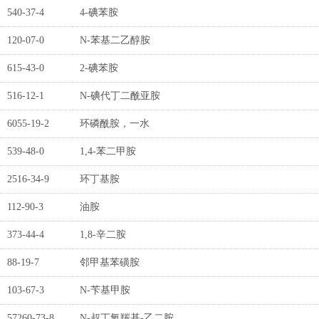
540-37-4
4-碘苯胺
120-07-0
N-苯基二乙醇胺
615-43-0
2-碘苯胺
516-12-1
N-碘代丁二酰亚胺
6055-19-2
环磷酰胺，一水
539-48-0
1,4-苯二甲胺
2516-34-9
环丁基胺
112-90-3
油胺
373-44-4
1,8-辛二胺
88-19-7
邻甲基苯磺胺
103-67-3
N-苄基甲胺
57260-73-8
N-叔丁氧羰基-乙二胺