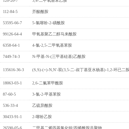
120-20-7
3,4-二甲氧基苯乙胺
112-84-5
芥酸酰胺
53595-66-7
5-氯噻吩-2-磺酰胺
99126-64-4
甲氧基聚乙二醇马来酰胺
6358-64-1
4-氯-2,5-二甲氧基苯胺
7449-74-3
N-甲基-N-(三甲基硅基)乙酰胺
135616-36-3
(S,S)-(+)-N,N′-双(3,5-二-叔丁基亚水杨基)-1,2-环已二
18063-03-1
2,6-二氟苯甲酰胺
87-60-5
3-氯-2-甲基苯胺
536-33-4
乙硫异酰胺
30433-91-1
2-噻吩乙胺
26590-05-6
二甲基二烯丙基氯化铵/丙烯酰胺共聚物