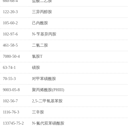
660-68-4
盐酸二乙胺
122-20-3
三异丙醇胺
105-60-2
己内酰胺
102-97-6
N-苄基异丙胺
461-58-5
二氰二胺
7080-50-4
氯胺T
63-74-1
磺胺
70-55-3
对甲苯磺酰胺
9003-05-8
聚丙烯酰胺(PHIII)
102-56-7
2,5-二甲氧基苯胺
1116-76-3
三辛胺
133745-75-2
N-氟代双苯磺酰胺