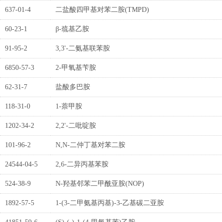
637-01-4
二盐酸四甲基对苯二胺(TMPD)
60-23-1
β-巯基乙胺
91-95-2
3,3'-二氨基联苯胺
6850-57-3
2-甲氧基苄胺
62-31-7
盐酸多巴胺
118-31-0
1-萘甲胺
1202-34-2
2,2'-二吡啶胺
101-96-2
N,N-二仲丁基对苯二胺
24544-04-5
2,6-二异丙基苯胺
524-38-9
N-羟基邻苯二甲酰亚胺(NOP)
1892-57-5
1-(3-二甲氨基丙基)-3-乙基碳二亚胺