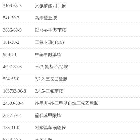
3109-63-5
六氟磷酸四丁胺
541-59-3
马来酰亚胺
3886-69-9
R(+)-α-甲基苄胺
101-20-2
三氯卡班(TCC)
93-61-8
甲基甲酰苯胺
4097-89-6
三(2-氨基乙基)胺
594-65-0
2,2,2-三氯乙酰胺
163733-96-8
3,4,5-三氟苯胺
24589-78-4
N-甲基-N-三甲基硅烷三氟乙酰胺
2227-79-4
硫代苯甲酰胺
138-41-0
对羧基苯磺酰胺
5824-40-8
三苯甲胺