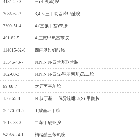
4181-20-8
三(4-碘苯)胺
3086-62-2
3,4,5-三甲氧基苯甲酰胺
3300-51-4
4-(三氟甲基)苄胺
461-82-5
4-三氟甲氧基苯胺
114615-82-6
四丙基过钌酸铵
15546-43-7
N,N,N,N-四苯基联苯胺
102-60-3
N,N,N,N-四(2-羟基丙基)乙二胺
99-88-7
对异丙基苯胺
136465-81-1
N-叔丁基-十氢异喹啉-3(S)-甲酰胺
36476-78-5
3-羧基环丁胺
1013-88-3
二苯甲酮亚胺
54965-24-1
枸橼酸三苯氧胺