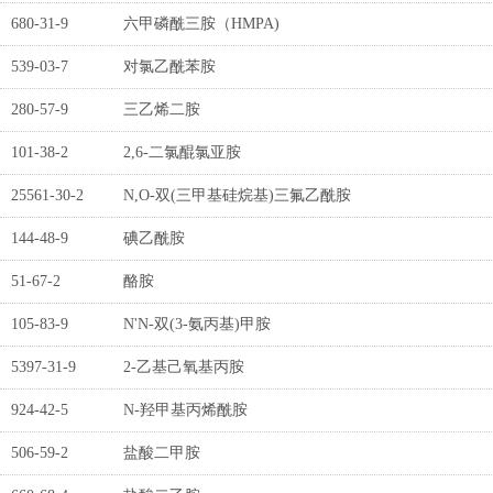
680-31-9
六甲磷酰三胺（HMPA)
539-03-7
对氯乙酰苯胺
280-57-9
三乙烯二胺
101-38-2
2,6-二氯醌氯亚胺
25561-30-2
N,O-双(三甲基硅烷基)三氟乙酰胺
144-48-9
碘乙酰胺
51-67-2
酪胺
105-83-9
N'N-双(3-氨丙基)甲胺
5397-31-9
2-乙基己氧基丙胺
924-42-5
N-羟甲基丙烯酰胺
506-59-2
盐酸二甲胺