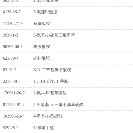
363-51-9
2-氯-6-氟苯胺
4138-26-5
3-哌啶甲酰胺
71320-77-9
马氯贝胺
393-11-3
5-氨基-2-硝基三氟甲苯
90357-06-5
毕卡鲁胺
621-79-4
肉桂酰胺
83-01-2
N,N-二苯基氯甲酰胺
2217-40-5
1,2,3,4-四氢-1-萘胺
170981-26-7
2-氟-4-甲基苯硼酸
871332-97-7
3-甲氧基-5-三氟甲基苯硼酸
103986-53-4
4-甲基-1-萘硼酸
529-28-2
邻碘苯甲醚