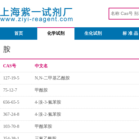
首页
化学试剂
生化试剂
标 准 品
胺
CAS号
中文名
127-19-5
N,N-二甲基乙酰胺
75-12-7
甲酰胺
656-65-5
4-溴-3-氟苯胺
367-24-8
4-溴-2-氟苯胺
103-70-8
甲酰苯胺
354-38-1
三氟乙酰胺