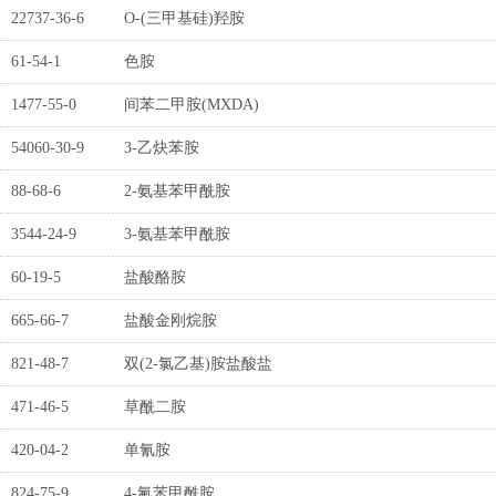
22737-36-6
O-(三甲基硅)羟胺
61-54-1
色胺
1477-55-0
间苯二甲胺(MXDA)
54060-30-9
3-乙炔苯胺
88-68-6
2-氨基苯甲酰胺
3544-24-9
3-氨基苯甲酰胺
60-19-5
盐酸酪胺
665-66-7
盐酸金刚烷胺
821-48-7
双(2-氯乙基)胺盐酸盐
471-46-5
草酰二胺
420-04-2
单氰胺
824-75-9
4-氟苯甲酰胺