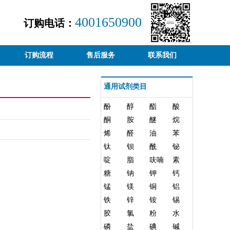
4001650900
订购电话：
订购流程
售后服务
联系我们
通用试剂类目
酚
醇
酯
酸
酮
胺
醚
烷
烯
醛
油
苯
钛
钡
酰
铋
啶
脂
呋喃
素
糖
钠
钾
钙
锰
镁
铜
铝
铁
锌
铵
锡
胶
氯
粉
水
磷
盐
碘
碱