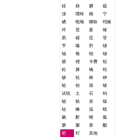
硅
炔
膦
硫
溴
嘌呤
精
宁
硒
吡咯
噻吩
吲哚
环
苊
蒽
镓
芴
碳
芘
苷
苄
嗪
肟
锑
镉
铬
钼
锶
腈
锂
卡费
铅
松
脒
镝
铊
铍
钪
林
砷
铪
钽
筛
锗
试纸
土
石
钨
铌
钒
汞
镍
钴
啉
温
蜡
砜
酐
唑
胍
肼
脲
萘
醌
钯
钌
其他