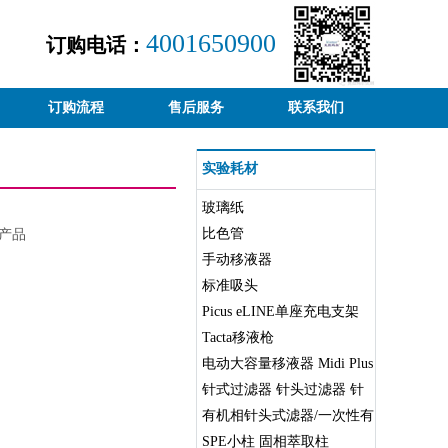
4001650900
订购电话：
订购流程
售后服务
联系我们
实验耗材
玻璃纸
比色管
产品
手动移液器
标准吸头
Picus eLINE单座充电支架
Tacta移液枪
电动大容量移液器 Midi Plus
移液管助吸器
针式过滤器 针头过滤器 针
筒式滤头 水系有机相 微孔滤
有机相针头式滤器/一次性有
膜过滤头
机相色谱过滤头
SPE小柱 固相萃取柱