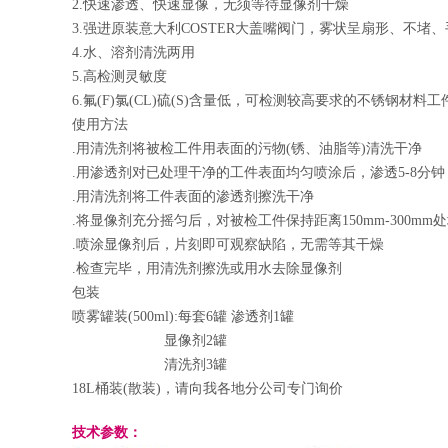
2.快速渗透、快速显像，无须等待显像剂干燥
3.强进原装意大利COSTER大盖嘴阀门，雾状呈扇形、不堵
4.水、溶剂清洗两用
5.高检测灵敏度
6.氟(F)氯(CL)硫(S)含量低，可检测较高要求的不锈钢材料工
使用方法
.用清洗剂将被检工件用表面的污物(锈、油脂等)清洗干净
.用渗透剂对已处理干净的工件表面均匀喷涂后，渗透5-8分钟
.用清洗剂将工件表面的渗透剂擦洗干净
.将显像剂充分摇匀后，对被检工件保持距离150mm-300mm
.喷涂显像剂后，片刻即可观察缺陷，无需等其干燥
.检查完毕，用清洗剂擦洗或用水去除显像剂
包装
喷雾罐装(500ml):每套6罐 渗透剂1罐
显像剂2罐
清洗剂3罐
18L桶装(散装)，请向我各地分公司专门询价
技术参数：