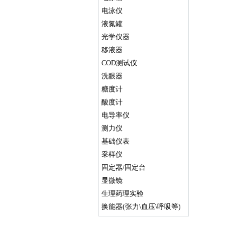
电泳仪
液氮罐
光学仪器
移液器
COD测试仪
洗眼器
糖度计
酸度计
电导率仪
测力仪
基础仪表
采样仪
固定器/固定台
显微镜
生理药理实验
换能器(张力\血压\呼吸等)