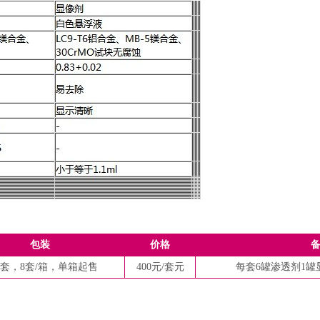
包装
价格
/套，8套/箱，单箱起售
400元/套元
每套6罐渗透剂1罐