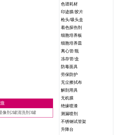
色谱耗材
印迹膜/胶片
枪头/吸头盒
着色探伤剂
细胞培养板
细胞培养皿
离心管/瓶
冻存管/盒
防毒面具
劳保防护
无尘擦拭布
解剖用具
无机膜
备注
绝缘喷漆
显像剂2罐清洗剂3罐
测漏喷剂
不锈钢试管架
升降台