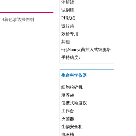
消解罐
试剂瓶
PH试纸
T-4着色渗透探伤剂
玻片类
效价专用
其他
6孔Nunc灭菌插入式细胞培
养皿
手持糖度计
生命科学仪器
细胞粉碎机
培养袋
便携式粒度仪
工作台
灭菌器
生物安全柜
电泳槽