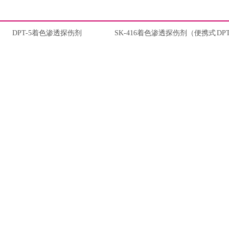
DPT-5着色渗透探伤剂
SK-416着色渗透探伤剂（便携式
DP
检测组套装，16盎司）