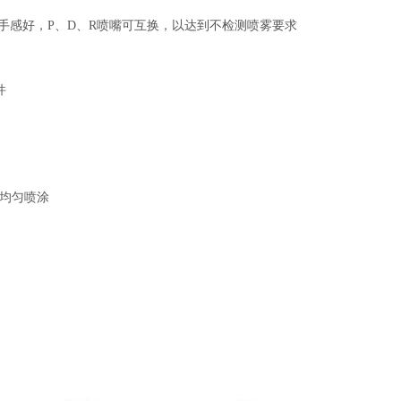
、手感好，P、D、R喷嘴可互换，以达到不检测喷雾要求
件
处均匀喷涂