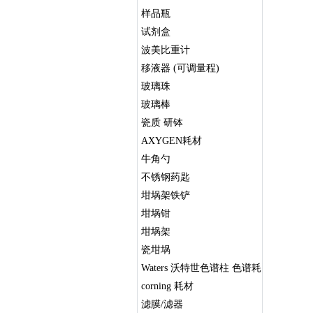
样品瓶
试剂盒
波美比重计
移液器 (可调量程)
玻璃珠
玻璃棒
瓷质 研钵
AXYGEN耗材
牛角勺
不锈钢药匙
坩埚架铁铲
坩埚钳
坩埚架
瓷坩埚
Waters 沃特世色谱柱 色谱耗
材 Symmetry Sep-Pak AccQ
corning 耗材
滤膜/滤器