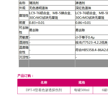
产品订购：
名称
规格
DPT-8型着色渗透探伤剂
每罐500ml
6罐