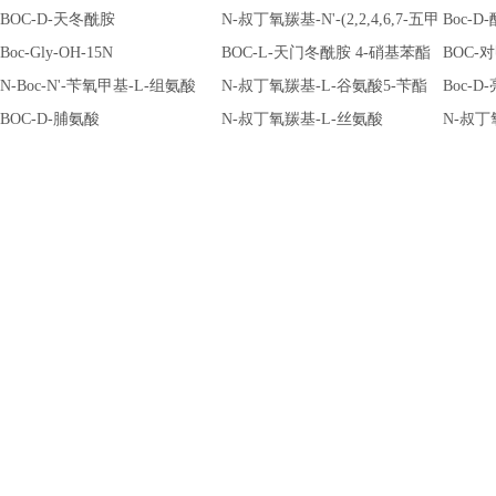
冬酰胺
BOC-D-天冬酰胺
N-叔丁氧羰基-N'-(2,2,4,6,7-五甲
Boc-D
Boc-Gly-OH-15N
基二氢苯并呋喃-5-磺酰基)-L-精
BOC-L-天门冬酰胺 4-硝基苯酯
BOC-
N-Boc-N'-苄氧甲基-L-组氨酸
氨酸
N-叔丁氧羰基-L-谷氨酸5-苄酯
Boc-D
BOC-D-脯氨酸
N-叔丁氧羰基-L-丝氨酸
N-叔丁
基)-L