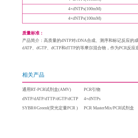
4×dNTPs(100mM)
4×dNTPs(100mM)
质量标准：
产品简介：高质量的dNTP对cDNA合成、测序和标记反应的成功
dATP、dGTP、dCTP和dTTP的等摩尔混合物，作为PC
相关产品
通用RT-PCR试剂盒(AMV)
PCR引物
dNTP/dATP/dTTP/dGTP/dCTP
4×dNTPs
SYBR®GreenⅠ(荧光定量PCR )
PCR MasterMix/PCR试剂盒