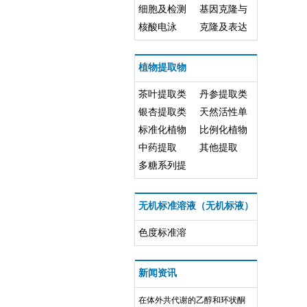
PCR
细胞及检测
纯化
基因克隆与
核酸电泳
表达
克隆及表达
植物提取物
茶叶提取类
丹参提取类
银杏提取类
天然活性单
标准化植物
体成分
比例化植物
提取类
中药提取
提取类
其他提取
多糖系列提
取物
无机标准溶液（无机标液）
色度标准溶
液
新闻资讯
在体外共代谢的乙醇和环状酮