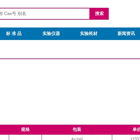
标 准 品
实验仪器
实验耗材
新闻资讯
规格
包装
单
4×1ml
115