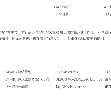
4×400ul/E
495
4×100ul/E
165
非常重要。本产品经过严格的质量检测，纯度高达98﹪以上，不含RNase和DN
R反应底物时，用无菌超纯水稀释成适当浓度即可。4×dNTP为四支单独试剂。
M-MLV逆转录酶
PCR MasterMix
Taq
通用RT-PCR试剂盒(M-MLV)
DEPC处理水(DNase/RNase-free
高
AMV逆转录酶
ddH2O)
Taq DNA Polymerase
dNT