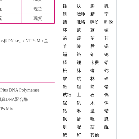
硅
炔
膦
硫
元
现货
溴
嘌呤
精
宁
元
现货
硒
吡咯
噻吩
吲哚
环
苊
蒽
镓
芴
碳
芘
苷
ase。dNTPs Mix是
苄
嗪
肟
锑
镉
铬
钼
锶
腈
锂
卡费
铅
松
脒
镝
铊
铍
钪
林
砷
铪
钽
筛
锗
 Plus DNA Polymerase
试纸
土
石
钨
保真DNA聚合酶
铌
钒
汞
镍
Ps Mix
钴
啉
温
蜡
砜
酐
唑
胍
肼
脲
萘
醌
钯
钌
其他