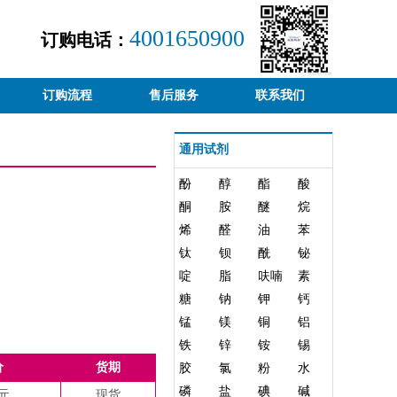
4001650900
订购电话：
订购流程
售后服务
联系我们
通用试剂
酚
醇
酯
酸
酮
胺
醚
烷
烯
醛
油
苯
钛
钡
酰
铋
啶
脂
呋喃
素
糖
钠
钾
钙
锰
镁
铜
铝
铁
锌
铵
锡
价
货期
胶
氯
粉
水
磷
盐
碘
碱
5元
现货