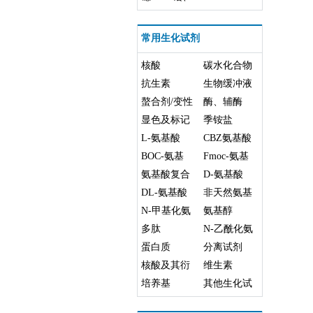
钆、
碲、
常用生化试剂
镥、
核酸
碳水化合物
铽、
抗生素
生物缓冲液
钬
螯合剂/变性
酶、辅酶
剂
显色及标记
季铵盐
试剂
L-氨基酸
CBZ氨基酸
BOC-氨基
Fmoc-氨基
酸
氨基酸复合
酸
D-氨基酸
盐
DL-氨基酸
非天然氨基
N-甲基化氨
酸
氨基醇
基酸
多肽
N-乙酰化氨
蛋白质
基酸
分离试剂
核酸及其衍
维生素
生物
培养基
其他生化试
剂