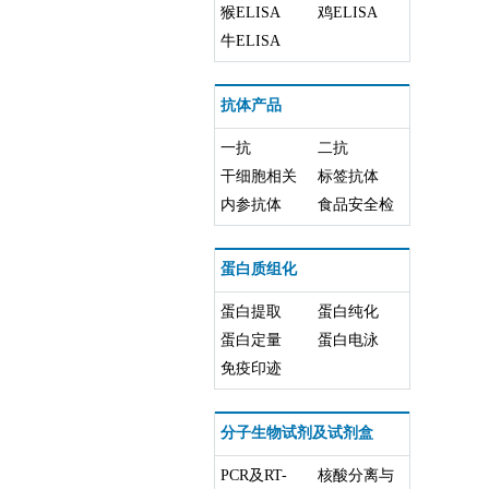
猴ELISA
鸡ELISA
牛ELISA
抗体产品
一抗
二抗
干细胞相关
标签抗体
抗体
内参抗体
食品安全检
测类抗体
蛋白质组化
蛋白提取
蛋白纯化
蛋白定量
蛋白电泳
免疫印迹
分子生物试剂及试剂盒
PCR及RT-
核酸分离与