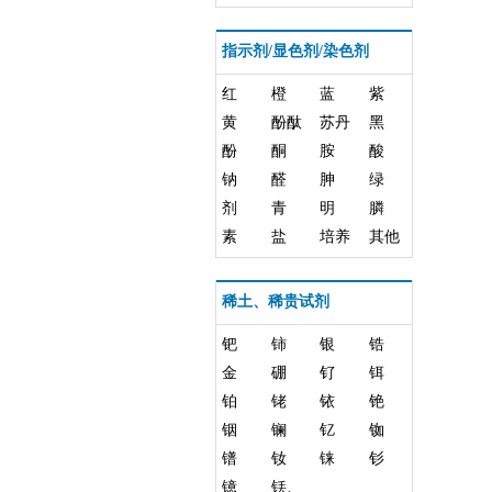
指示剂/显色剂/染色剂
红
橙
蓝
紫
黄
酚酞
苏丹
黑
酚
酮
胺
酸
钠
醛
胂
绿
剂
青
明
膦
素
盐
培养
其他
基
稀土、稀贵试剂
钯
铈
银
锆
金
硼
钌
铒
铂
铑
铱
铯
铟
镧
钇
铷
镨
钕
铼
钐
镱
铥、